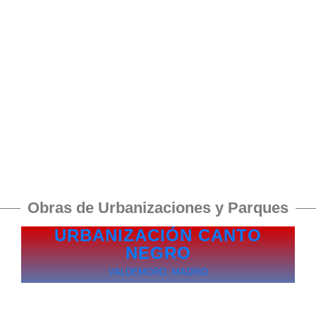
Obras de Urbanizaciones y Parques
URBANIZACIÓN CANTO
NEGRO
O
VALDEMORO. MADRID